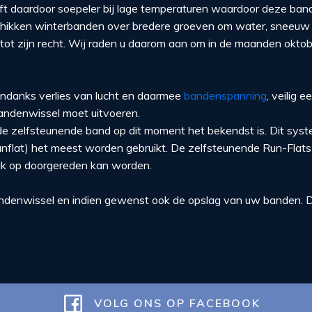
jft daardoor soepeler bij lage temperaturen waardoor deze ba
chikken winterbanden over bredere groeven om water, sneeuw 
t zijn recht. Wij raden u daarom aan om in de maanden oktober
ndanks verlies van lucht en daarmee
bandenspanning
, veilig
bandenwissel moet uitvoeren.
 de zelfsteunende band op dit moment het bekendst is. Dit sy
unflat) het meest worden gebruikt. De zelfsteunende Run-Flats
lijk op doorgereden kan worden.
andenwissel en indien gewenst ook de opslag van uw banden. Dit
VOLG ONS OP FACEBOOK